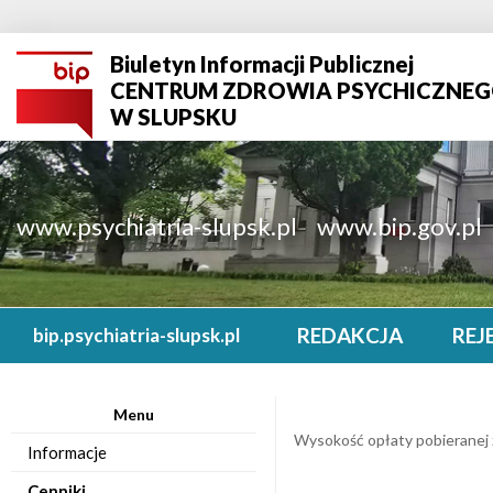
Biuletyn Informacji Publicznej
CENTRUM ZDROWIA PSYCHICZNE
W SLUPSKU
www.psychiatria-slupsk.pl
www.bip.gov.pl
REDAKCJA
REJ
bip.psychiatria-slupsk.pl
Menu
Wysokość opłaty pobieranej
Informacje
Cenniki