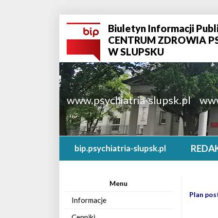
Biuletyn Informacji Publ
CENTRUM ZDROWIA P
W SLUPSKU
www.psychiatria-slupsk.pl
www
REDA
bip.psychiatria-slupsk.pl
Menu
Plan pos
Informacje
Cenniki